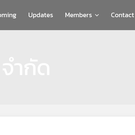
oming​
Updates
Members
Contact
้ จำกัด